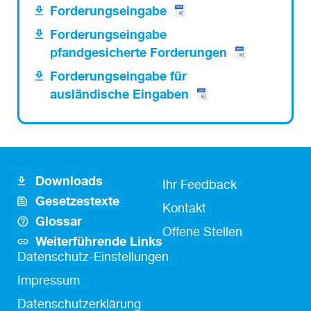
Forderungseingabe
Forderungseingabe
pfandgesicherte Forderungen
Forderungseingabe für
ausländische Eingaben
Downloads
Footer
Fusszeile
Ihr Feedback
Gesetzestexte
Icon
Kontakt
Kontakt
Glossar
Links
Offene Stellen
Weiterführende Links
Fußzeile
Datenschutz-Einstellungen
Impressum
Datenschutzerklärung