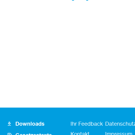
Footer
Fusszeile
Fußzeile
Downloads
Ihr Feedback
Datenschutz
Icon
Kontakt
Kontakt
Impressum