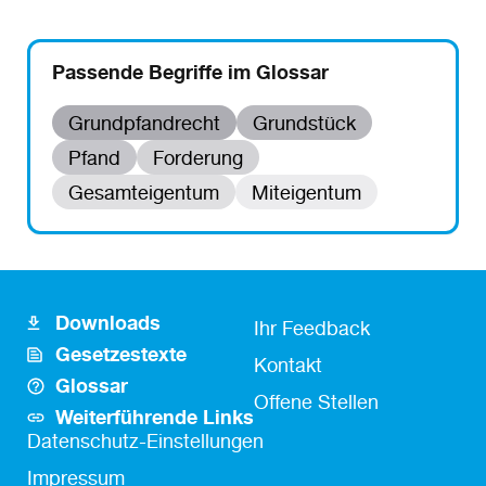
Passende Begriffe im Glossar
Grundpfandrecht
Grundstück
Pfand
Forderung
Gesamteigentum
Miteigentum
Downloads
Footer
Fusszeile
Ihr Feedback
Gesetzestexte
Icon
Kontakt
Kontakt
Glossar
Links
Offene Stellen
Weiterführende Links
Fußzeile
Datenschutz-Einstellungen
Impressum