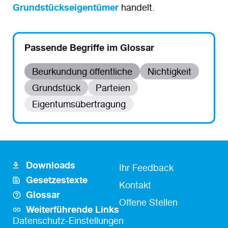
Grundstückseigentümer
handelt.
Passende Begriffe im Glossar
Beurkundung öffentliche
Nichtigkeit
Grundstück
Parteien
Eigentumsübertragung
Downloads
Footer
Fusszeile
Ihr Feedback
Gesetzestexte
Icon
Kontakt
Kontakt
Glossar
Links
Offene Stellen
Weiterführende Links
Fußzeile
Datenschutz-Einstellungen