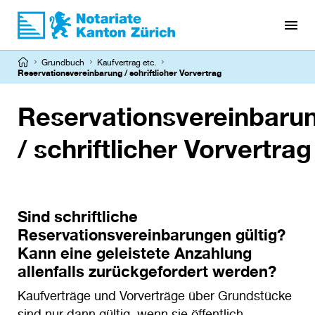
Direkt
zum
Inhalt
Pfadnavigation
Grundbuch
Kaufvertrag etc.
Reservationsvereinbarung / schriftlicher Vorvertrag
Reservationsvereinbaru
/ schriftlicher Vorvertrag
Sind schriftliche
Reservationsvereinbarungen gültig?
Kann eine geleistete Anzahlung
allenfalls zurückgefordert werden?
Kaufverträge und Vorverträge über Grundstücke
sind nur dann gültig, wenn sie öffentlich