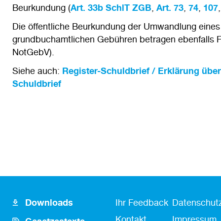
Beurkundung (
Art. 33b SchlT ZGB
,
Art. 73
,
74
,
107
Die öffentliche Beurkundung der Umwandlung eines Sc
grundbuchamtlichen Gebühren betragen ebenfalls Fr. 5
NotGebV).
Siehe auch:
Register-Schuldbrief / Erklärung über
Schuldbrief
Footer
Fusszeile
Fußzeile
Downloads
Ihr Feedback
Datenschutz
Icon
Kontakt
Kontakt
Impressum