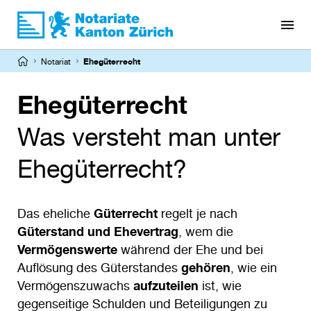
Direkt
zum
Inhalt
Pfadnavigation
Notariat
Ehegüterrecht
Ehegüterrecht
Was versteht man unter
Ehegüterrecht?
Das eheliche
Güterrecht
regelt je nach
Güterstand und Ehevertrag
, wem die
Vermögenswerte
während der Ehe und bei
Auflösung des Güterstandes
gehören
, wie ein
Vermögenszuwachs
aufzuteilen
ist, wie
gegenseitige Schulden und Beteiligungen zu