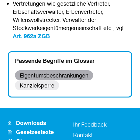
Vertretungen wie gesetzliche Vertreter,
Erbschaftsverwalter, Erbenvertreter,
Willensvollstrecker, Verwalter der
Stockwerkeigentümergemeinschaft etc., vgl.
Art. 962a ZGB
Passende Begriffe im Glossar
Eigentumsbeschränkungen
Kanzleisperre
Downloads
Footer
Fusszeile
Ihr Feedback
Gesetzestexte
Icon
Kontakt
Kontakt