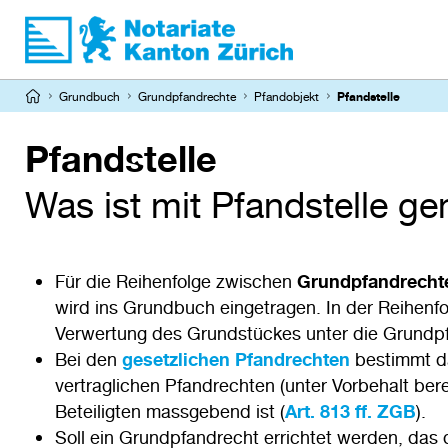
Direkt
zum
Inhalt
Pfadnavigation
Grundbuch
Grundpfandrechte
Pfandobjekt
Pfandstelle
Pfandstelle
Was ist mit Pfandstelle g
Für die Reihenfolge zwischen
Grundpfandrech
wird ins Grundbuch eingetragen. In der Reihenfol
Verwertung des Grundstückes unter die Grundpf
Bei den
gesetzlichen Pfandrechten
bestimmt da
vertraglichen Pfandrechten (unter Vorbehalt ber
Beteiligten massgebend ist (
Art. 813 ff. ZGB
).
Soll ein Grundpfandrecht errichtet werden, das