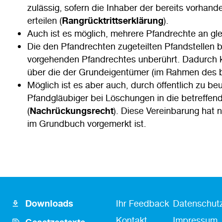
zulässig, sofern die Inhaber der bereits vorhan
erteilen (
Rangrücktrittserklärung
).
Auch ist es möglich, mehrere Pfandrechte an glei
Die den Pfandrechten zugeteilten Pfandstellen b
vorgehenden Pfandrechtes unberührt. Dadurch 
über die der Grundeigentümer (im Rahmen des bi
Möglich ist es aber auch, durch öffentlich zu b
Pfandgläubiger bei Löschungen in die betreffen
(
Nachrückungsrecht
). Diese Vereinbarung hat 
im Grundbuch vorgemerkt ist.
Footer
Fusszeile
Fußzeile
Downloads
Ihr Feedback
Datenschutz
Icon
Kontakt
Kontakt
Impressum