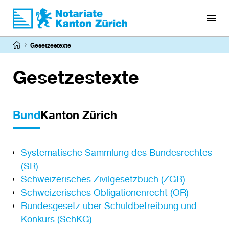
Direkt
zum
Inhalt
Pfadnavigation
Gesetzestexte
Gesetzestexte
Bund
Kanton Zürich
Gesetze
Systematische Sammlung des Bundesrechtes
(SR)
Bund
Schweizerisches Zivilgesetzbuch (ZGB)
Schweizerisches Obligationenrecht (OR)
Bundesgesetz über Schuldbetreibung und
Konkurs (SchKG)