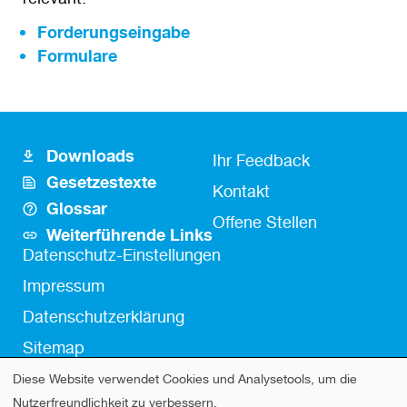
Forderungseingabe
Formulare
Downloads
Footer
Fusszeile
Ihr Feedback
Gesetzestexte
Icon
Kontakt
Kontakt
Glossar
Links
Offene Stellen
Weiterführende Links
Fußzeile
Datenschutz-Einstellungen
Impressum
Datenschutzerklärung
Sitemap
Diese Website verwendet Cookies und Analysetools, um die
Verwendung
Nutzerfreundlichkeit zu verbessern.