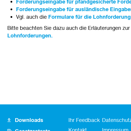
Forderungseingabe für pfandgesicherte Ford
Forderungseingabe für ausländische Eingabe
Vgl. auch die
Formulare für die Lohnforderun
Bitte beachten Sie dazu auch die Erläuterungen zu
Lohnforderungen.
Footer
Fusszeile
Fußzeile
Downloads
Ihr Feedback
Datenschutz
Icon
Kontakt
Kontakt
Impressum