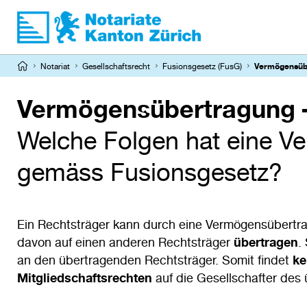
Direkt
zum
Inhalt
Pfadnavigation
Notariat
Gesellschaftsrecht
Fusionsgesetz (FusG)
Vermögensübe
Vermögensübertragung –
Welche Folgen hat eine 
gemäss Fusionsgesetz?
Ein Rechtsträger kann durch eine Vermögensübertr
davon auf einen anderen Rechtsträger
übertragen
.
an den übertragenden Rechtsträger. Somit findet
ke
Mitgliedschaftsrechten
auf die Gesellschafter des 