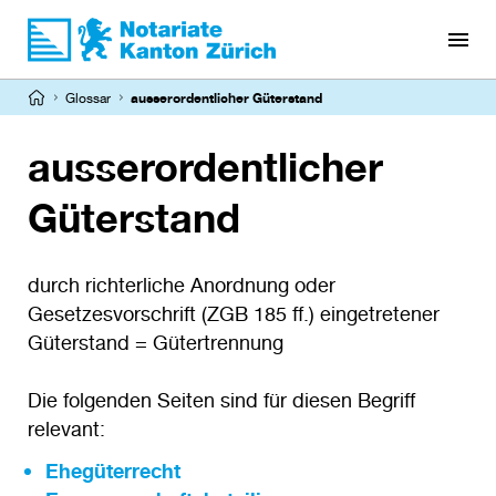
Direkt
zum
Inhalt
Pfadnavigation
Glossar
ausserordentlicher Güterstand
ausserordentlicher
Güterstand
durch richterliche Anordnung oder
Gesetzesvorschrift (ZGB 185 ff.) eingetretener
Güterstand = Gütertrennung
Die folgenden Seiten sind für diesen Begriff
relevant:
Ehegüterrecht