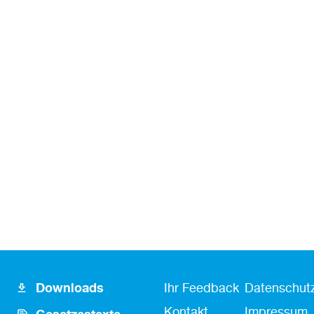
Footer
Fusszeile
Fußzeile
Downloads
Ihr Feedback
Datenschutz
Icon
Kontakt
Kontakt
Impressum