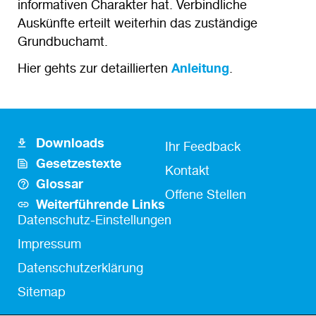
informativen Charakter hat. Verbindliche
Auskünfte erteilt weiterhin das zuständige
Grundbuchamt.
Hier gehts zur detaillierten
Anleitung
.
Downloads
Footer
Fusszeile
Ihr Feedback
Gesetzestexte
Icon
Kontakt
Kontakt
Glossar
Links
Offene Stellen
Weiterführende Links
Fußzeile
Datenschutz-Einstellungen
Impressum
Datenschutzerklärung
Sitemap