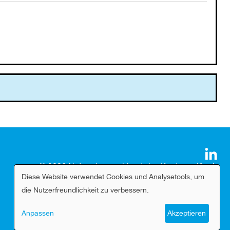
© 2026 Notariatsinspektorat des Kantons Zürich
Diese Website verwendet Cookies und Analysetools, um
Stand: 06.08.2026, 15:26 Uhr
Verwendung
die Nutzerfreundlichkeit zu verbessern.
von
Anpassen
Akzeptieren
personenbezogenen