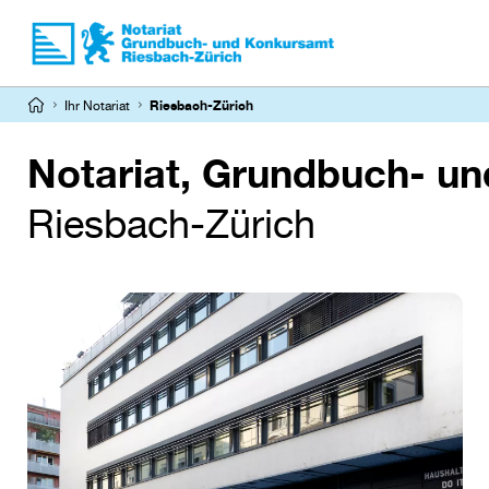
Direkt
zum
Inhalt
Pfadnavigation
Ihr Notariat
Riesbach-Zürich
Notariat, Grundbuch- u
Riesbach-Zürich
Image