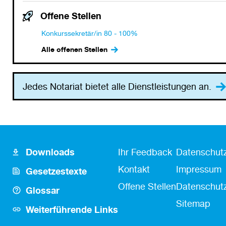
Offene Stellen
Konkurssekretär/in 80 - 100%
Alle offenen Stellen
Jedes Notariat bietet alle Dienstleistungen an.
Footer
Fusszeile
Fußzeile
Downloads
Ihr Feedback
Datenschutz
Icon
Kontakt
Kontakt
Impressum
Gesetzestexte
Links
Offene Stellen
Datenschutz
Glossar
Sitemap
Weiterführende Links