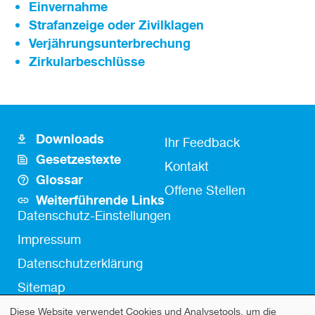
Einvernahme
Strafanzeige oder Zivilklagen
Verjährungsunterbrechung
Zirkularbeschlüsse
Downloads
Footer
Fusszeile
Ihr Feedback
Gesetzestexte
Icon
Kontakt
Kontakt
Glossar
Links
Offene Stellen
Weiterführende Links
Fußzeile
Datenschutz-Einstellungen
Impressum
Datenschutzerklärung
Sitemap
Diese Website verwendet Cookies und Analysetools, um die