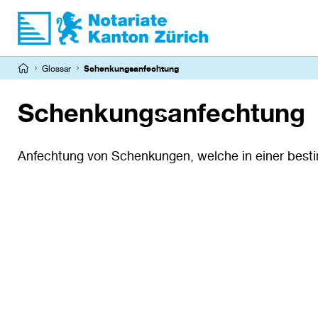
Direkt
zum
Inhalt
Pfadnavigation
Glossar
Schenkungsanfechtung
Schenkungsanfechtung
Anfechtung von Schenkungen, welche in einer besti