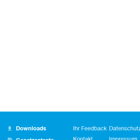
Footer
Fusszeile
Fußzeile
Downloads
Ihr Feedback
Datenschutz
Icon
Kontakt
Kontakt
Impressum