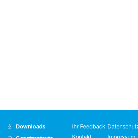
Footer
Fusszeile
Fußzeile
Downloads
Ihr Feedback
Datenschutz
Icon
Kontakt
Kontakt
Impressum