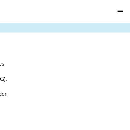
es
G).
iden