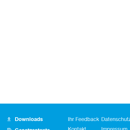
Footer
Fusszeile
Fußzeile
Downloads
Ihr Feedback
Datenschutz
Icon
Kontakt
Kontakt
Impressum