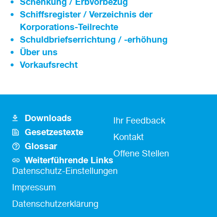
Schenkung / Erbvorbezug
Schiffsregister / Verzeichnis der
Korporations-Teilrechte
Schuldbriefserrichtung / -erhöhung
Über uns
Vorkaufsrecht
Downloads
Footer
Fusszeile
Ihr Feedback
Gesetzestexte
Icon
Kontakt
Kontakt
Glossar
Links
Offene Stellen
Weiterführende Links
Fußzeile
Datenschutz-Einstellungen
Impressum
Datenschutzerklärung