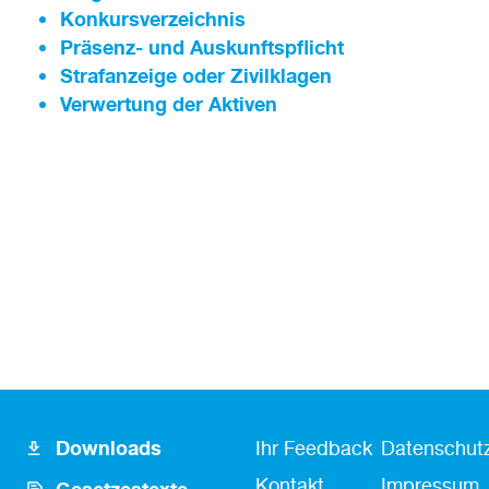
Konkursverzeichnis
Präsenz- und Auskunftspflicht
Strafanzeige oder Zivilklagen
Verwertung der Aktiven
Footer
Fusszeile
Fußzeile
Downloads
Ihr Feedback
Datenschutz
Icon
Kontakt
Kontakt
Impressum