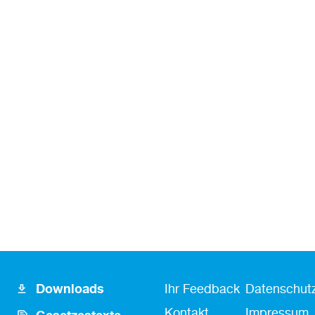
Footer
Fusszeile
Fußzeile
Downloads
Ihr Feedback
Datenschutz
Icon
Kontakt
Kontakt
Impressum