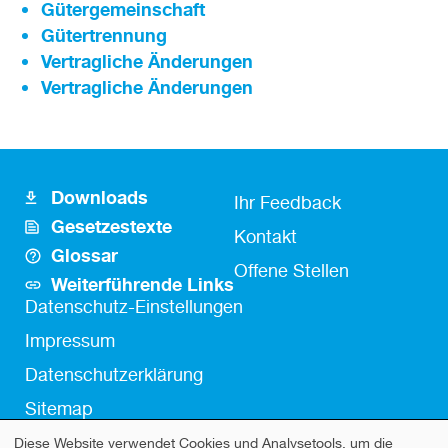
Gütergemeinschaft
Gütertrennung
Vertragliche Änderungen
Vertragliche Änderungen
Downloads
Footer
Fusszeile
Ihr Feedback
Gesetzestexte
Icon
Kontakt
Kontakt
Glossar
Links
Offene Stellen
Weiterführende Links
Fußzeile
Datenschutz-Einstellungen
Impressum
Datenschutzerklärung
Sitemap
Diese Website verwendet Cookies und Analysetools, um die