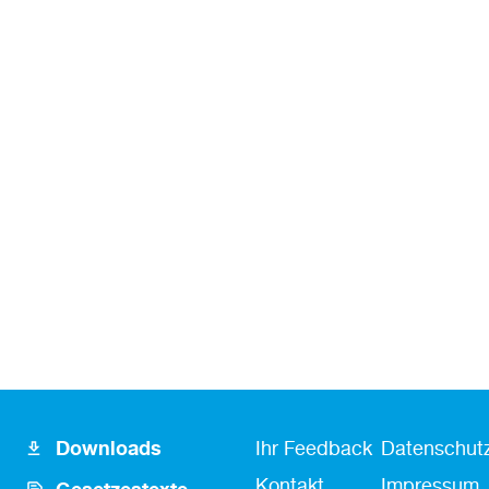
Footer
Fusszeile
Fußzeile
Downloads
Ihr Feedback
Datenschutz
Icon
Kontakt
Kontakt
Impressum