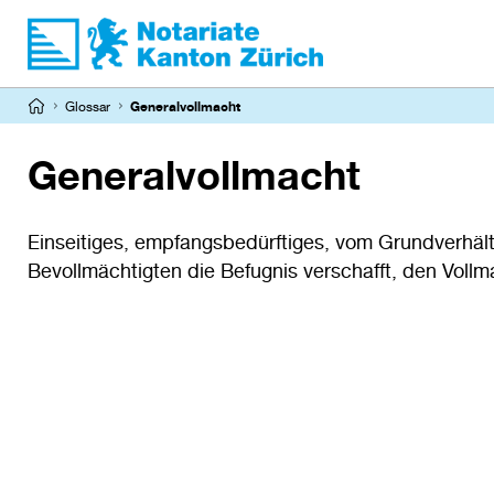
Direkt
zum
Inhalt
Pfadnavigation
Glossar
Generalvollmacht
Generalvollmacht
Einseitiges, empfangsbedürftiges, vom Grundverhäl
Bevollmächtigten die Befugnis verschafft, den Voll