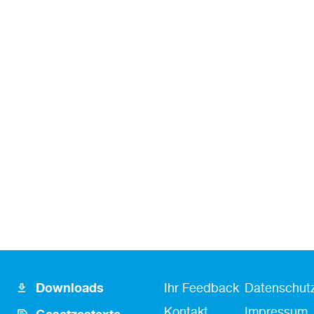
Footer
Fusszeile
Fußzeile
Downloads
Ihr Feedback
Datenschutz
Icon
Kontakt
Kontakt
Impressum