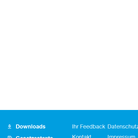
Footer
Fusszeile
Fußzeile
Downloads
Ihr Feedback
Datenschutz
Icon
Kontakt
Kontakt
Impressum