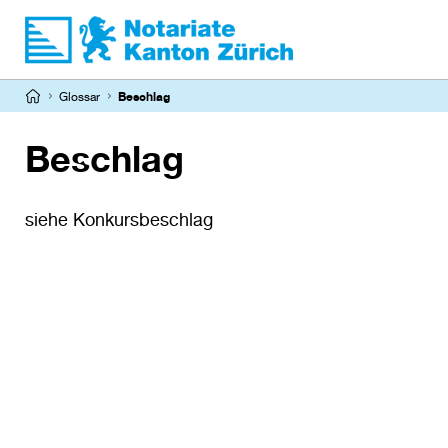
Direkt
zum
Inhalt
Pfadnavigation
Glossar
Beschlag
Beschlag
siehe Konkursbeschlag