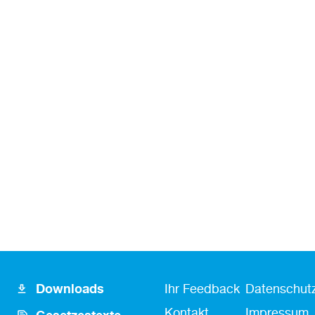
Footer
Fusszeile
Fußzeile
Downloads
Ihr Feedback
Datenschutz
Icon
Kontakt
Kontakt
Impressum