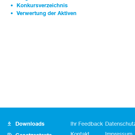
Konkursverzeichnis
Verwertung der Aktiven
Footer
Fusszeile
Fußzeile
Downloads
Ihr Feedback
Datenschutz
Icon
Kontakt
Kontakt
Impressum