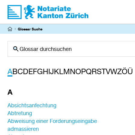
Direkt
zum
Inhalt
Pfadnavigation
Glossar Suche
Suche
A
B
C
D
E
F
G
H
I
J
K
L
M
N
O
P
Q
R
S
T
V
W
Z
Ö
Ü
A
Absichtsanfechtung
Abtretung
Abweisung einer Forderungseingabe
admassieren