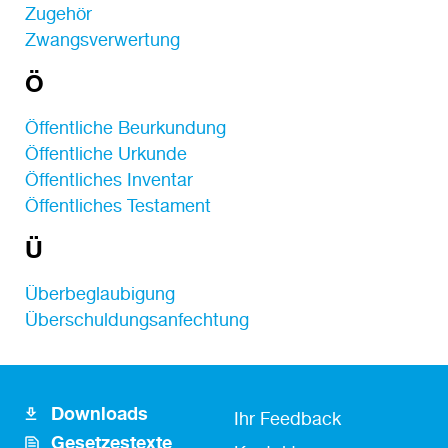
Zugehör
Zwangsverwertung
Ö
Öffentliche Beurkundung
Öffentliche Urkunde
Öffentliches Inventar
Öffentliches Testament
Ü
Überbeglaubigung
Überschuldungsanfechtung
Downloads
Footer
Fusszeile
Ihr Feedback
Gesetzestexte