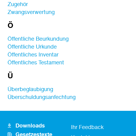
Zugehör
Zwangsverwertung
Ö
Öffentliche Beurkundung
Öffentliche Urkunde
Öffentliches Inventar
Öffentliches Testament
Ü
Überbeglaubigung
Überschuldungsanfechtung
Downloads
Footer
Fusszeile
Ihr Feedback
Gesetzestexte