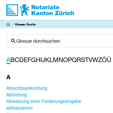
Direkt
zum
Inhalt
Pfadnavigation
Glossar Suche
Suche
A
B
C
D
E
F
G
H
I
J
K
L
M
N
O
P
Q
R
S
T
V
W
Z
Ö
Ü
A
Absichtsanfechtung
Abtretung
Abweisung einer Forderungseingabe
admassieren